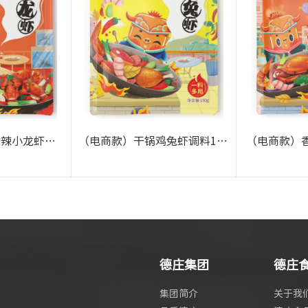
（电商款）德庄香辣小龙虾调料45°160g
（电商款）干锅鸡兔虾调料150g
（电商款）香
+
德庄集团
德庄
集团简介
关于我