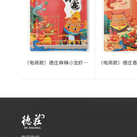
（电商款）德庄麻辣小龙虾调料52°160g
+
+