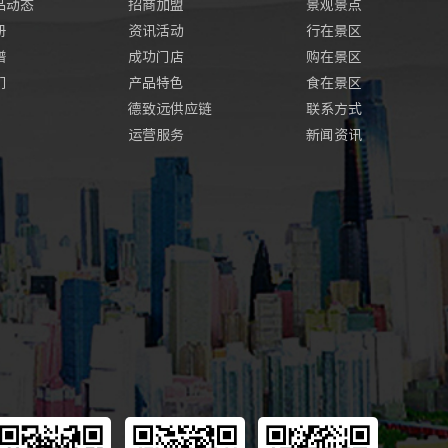
品动态
招商加盟
景观景点
册
资讯活动
行在景区
谱
成功门店
购在景区
们
产品特色
食在景区
德致远供应链
联系方式
运营服务
新闻资讯