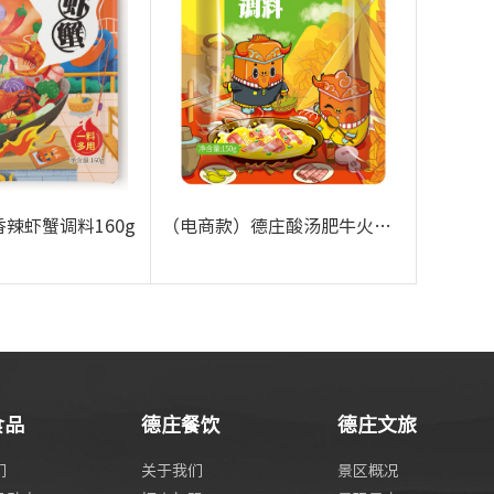
辣虾蟹调料160g
（电商款）德庄酸汤肥牛火锅底料150g
+
+
食品
德庄餐饮
德庄文旅
们
关于我们
景区概况