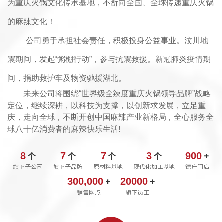
为重庆火锅文化传承基地，不断向全国、全球传递重庆火锅
的麻辣文化！
公司勇于承担社会责任，积极投身公益事业。汶川地
震期间，发起“粥棚行动”，参与抗震救援。新冠肺炎
疫情期
间，捐助救护车及物资驰援湖北。
未来公司将围绕“世界级全辣度重庆火锅领导品牌”战略
定位，继续深耕，以科技为支撑，以创新求发展，立足重
庆，走向全球，不断开创中国麻辣产业新格局，全心服务全
球八十亿消费者的麻辣快乐生活!
8
7
7
3
900
个
个
个
个
+
旗下子公司
旗下子品牌
原材料基地
现代化加工基地
德庄门店
300,000
20000
+
+
销售网点
旗下员工