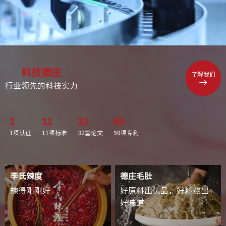
科技德庄
了解我们
行业领先的科技实力
1
11
32
90
1项认证
11项标准
32篇论文
90项专利
李氏辣度
德庄毛肚
辣得刚刚好
好原料出优品，好料熬出
好味道