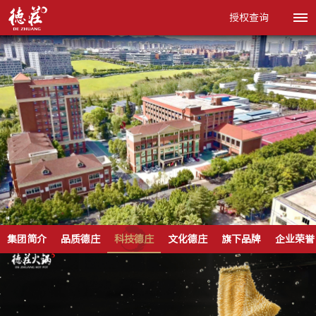
授权查询
集团简介
品质德庄
科技德庄
文化德庄
旗下品牌
企业荣誉