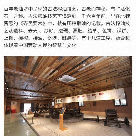
百年老油坊中呈现的古法榨油技艺，古老而神秘，有“活化
石”之称。古法榨油技艺可追溯到一千六百年前，早在北魏
贾思的《齐民要术》中，就有压榨取油的记载。古法榨油技
艺从选料、去壳 、炒籽、磨碾、蒸胚、结草、包饼、踩饼、
上榨、撞榨、接油、沉淀、缸醒等，有十几道工序，蕴含和
体现着中国劳动人民的智慧与文化。