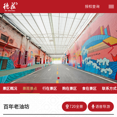
授权查询
景区概况
景观景点
行在景区
购在景区
食在景区
联系方式
百年老油坊
720全景
语音导游