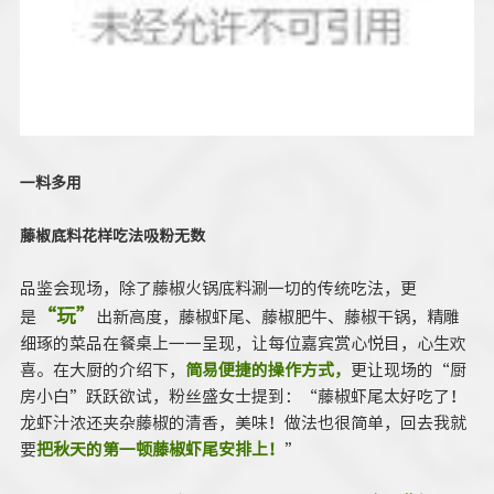
一料多用
藤椒底料花样吃法吸粉无数
品鉴会现场，除了藤椒火锅底料涮一切的传统吃法，更
“玩”
是
出新高度，藤椒虾尾、藤椒肥牛、藤椒干锅，精雕
细琢的菜品在餐桌上一一呈现，让每位嘉宾赏心悦目，心生欢
喜。在大厨的介绍下，
简易便捷的操作方式，
更让现场的“厨
房小白”跃跃欲试，粉丝盛女士提到：“藤椒虾尾太好吃了！
龙虾汁浓还夹杂藤椒的清香，美味！做法也很简单，回去我就
要
把
秋天的第一顿藤椒虾尾安排上！
”