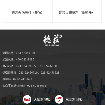
碗装火锅蘸料（美味）
碗装火锅蘸料（香辣味）
集团热线
023-62456700
加盟热线
400-023-8886
食品热线
023-62457832
，
023-62456018
供应链热线
023-62456719
，
023-62456729
督察部
023-62456670
公众平台认证热线
023-62456665
天猫旗舰店
京东旗舰店